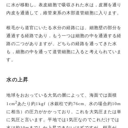
に水が移動し、表皮細胞で吸収された水は，皮層を通り
内皮を通過して，維管束系の木部道管細胞に入ります。
根毛から道官にいたる水分の経路には、細胞壁の部分を
通過する経路であり，もう一つは細胞の中を通過する経
路の二つがありますが、どちらの経路を通ってきた水
も，細胞の中を通って道管細胞に入ると考えられていま
す。
水の上昇
地球をおおっている大気の層によって、海面では面積
2
1cm
あたり約1kgf（水銀柱で約76cm、水の場合約10m
に相当）の圧力がかかっており、これを大気圧または単
に気圧と言います。平地では1気圧なのでこれだけでは
水は約10mまでしか上昇できないはずですが、樹高が