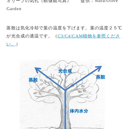
オリーブの気孔（顕微鏡写真） 提供：Stafa/Olive
Garden
蒸散は気化冷却で葉の温度を下げます。葉の温度２５℃
が光合成の適温です。（
C3/C4/CAM植物を参照くださ
い。
）