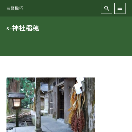
農賢機巧
s-神社稲穂