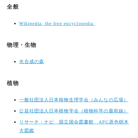
全般
Wikipedia, the free encyclopedia
物理・生物
光合成の森
植物
一般社団法人日本植物生理学会（みんなの広場）
公益社団法人日本植物学会（植物科学の最前線）
リサーチ・ナビ 国立国会図書館 APG原色樹木
大図鑑