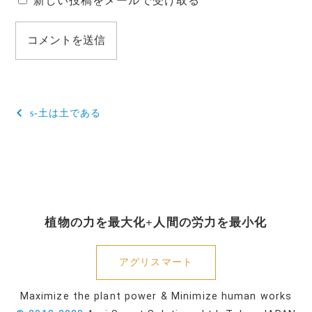
新しい投稿をメールで受け取る
投
s-土は土である
稿
ナ
ビ
ゲ
植物の力を最大化+人間の労力を最小化
ー
シ
アグリスマート
ョ
Maximize the plant power & Minimize human works
ン