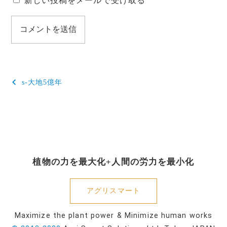
新しい投稿をメールで受け取る
投
s-大地5億年
稿
ナ
ビ
ゲ
植物の力を最大化+人間の労力を最小化
ー
シ
アグリスマート
ョ
Maximize the plant power & Minimize human works
ン