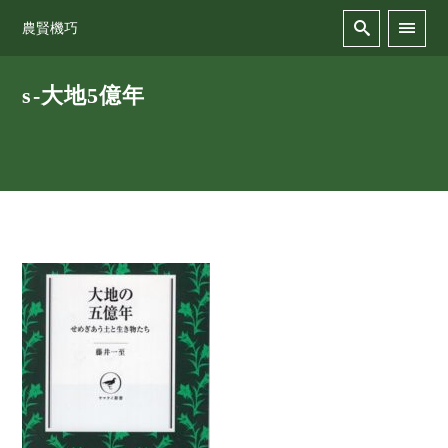
農賢機巧
s-大地5億年