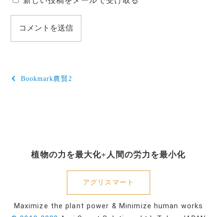
新しい投稿をメールで受け取る
投
Bookmark農賢2
稿
ナ
ビ
ゲ
植物の力を最大化+人間の労力を最小化
ー
シ
アグリスマート
ョ
Maximize the plant power & Minimize human works
ン